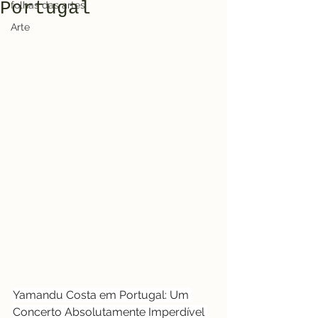
Portugal
folhas das artes
Arte
Yamandu Costa em Portugal: Um 
Concerto Absolutamente Imperdível 