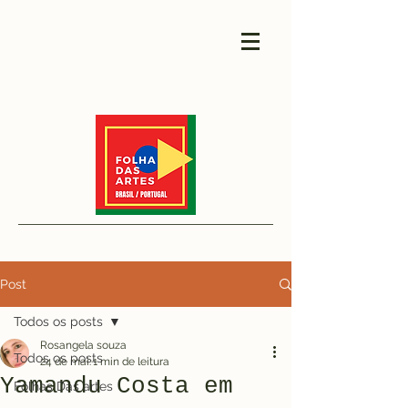
Post
Todos os posts
Rosangela souza
Todos os posts
24 de mai.
1 min de leitura
Yamandu Costa em
Folhas Das artes