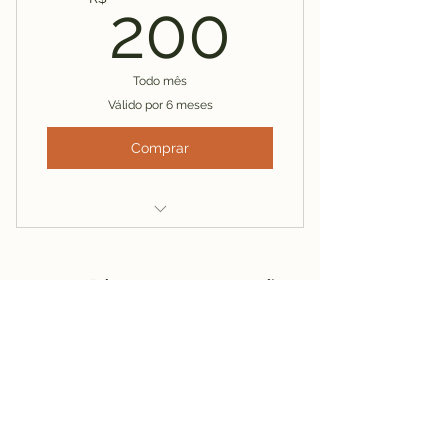
200R$
200
Todo mês
Válido por 6 meses
Comprar
Inclui "Exposição de Artes
plásticas CriAtivando no Ar - Edi
Formulário de inscrição
Enviar