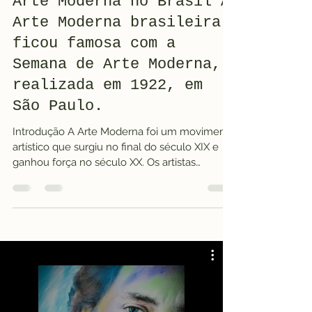
Arte Moderna no Brasil A
Arte Moderna brasileira
ficou famosa com a
Semana de Arte Moderna,
realizada em 1922, em
São Paulo.
Introdução A Arte Moderna foi um movimento
artístico que surgiu no final do século XIX e
ganhou força no século XX. Os artistas
modernos buscavam criar obras diferentes
das tradicionais, usando mais criatividade,
cores e sentimentos Tipos de Estilo Casual
Roupas simples e confortáveis para o dia a
dia. Esportivo Inspirado em roupas de esporte
e conforto. Elegante Roupas mais sofisticadas
e formais. Streetwear Moda inspirada no estilo
urbano e jovem. Estilistas e Marcas Famosa