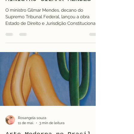
O ministro Gilmar Mendes, decano do
Supremo Tribunal Federal, lançou a obra
Estado de Direito e Jurisdição Constitucional
em uma prestigiada noite de autógrafos
realizada no dia 16 de junho, em Brasília (DF).
Ministro do STF Gilmar Mendes recebe o
Vice-Presidente da República Geraldo
Alckmin O ministro do Supremo Tribunal
Federal, Gilmar Mendes, recebeu em Brasília
o vice-presidente da República, Geraldo
Alckmin, em ocasião institucional ligada à
noite de autógrafos do livro
Rosangela souza
11 de mai.
3 min de leitura