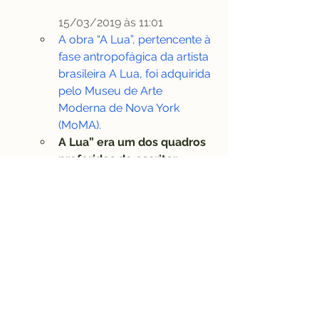
15/03/2019 às 11:01
A obra “A Lua”, pertencente à 
fase antropofágica da artista 
brasileira A Lua, foi adquirida 
pelo Museu de Arte 
Moderna de Nova York 
(MoMA).
A Lua” era um dos quadros 
preferidos do escritor 
Oswald de Andrade. Uma 
pequena figura humana 
contemplando a imensidão 
da noite com tons azuis ou 
um cacto mandacaru que 
se ergue solitário diante da 
lua minguante no céu 
tropical. Essas podem ser 
algumas das impressões ao 