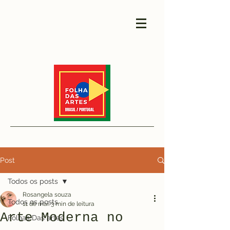
Post
Todos os posts
Rosangela souza
Todos os posts
11 de mai.
3 min de leitura
Arte Moderna no
Folhas Das artes