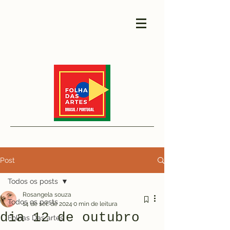
Post
Todos os posts
Rosangela souza
Todos os posts
14 de set. de 2024
0 min de leitura
dia 12 de outubro
Folhas Das artes