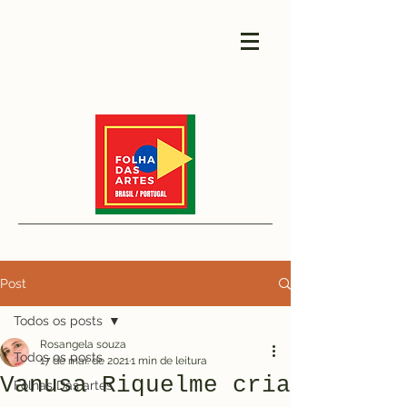
Post
Todos os posts
Rosangela souza
Todos os posts
17 de mar. de 2021
1 min de leitura
Vanusa Riquelme cria
Folhas Das artes