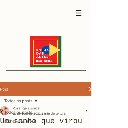
Post
Todos os posts
Rosangela souza
Todos os posts
12 de dez. de 2022
4 min de leitura
Um sonho que virou
Folhas Das artes