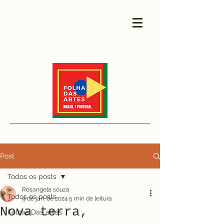
Post
Todos os posts
Rosangela souza
Todos os posts
9 de jan. de 2024
5 min de leitura
Nova terra,
Folhas Das artes