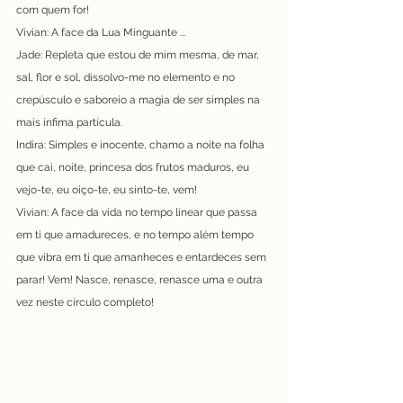
com quem for!
Vivian: A face da Lua Minguante ...
Jade: Repleta que estou de mim mesma, de mar, 
sal, flor e sol, dissolvo-me no elemento e no 
crepúsculo e saboreio a magia de ser simples na 
mais ínfima partícula.
Indira: Simples e inocente, chamo a noite na folha 
que cai, noite, princesa dos frutos maduros, eu 
vejo-te, eu oiço-te, eu sinto-te, vem!
Vivian: A face da vida no tempo linear que passa 
em ti que amadureces, e no tempo além tempo 
que vibra em ti que amanheces e entardeces sem 
parar! Vem! Nasce, renasce, renasce uma e outra 
vez neste círculo completo!