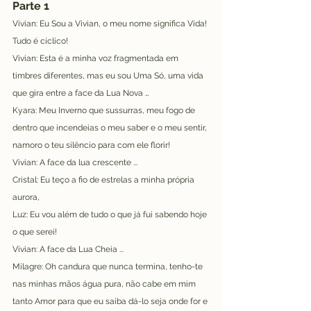
Parte 1
Vivian: Eu Sou a Vivian, o meu nome significa Vida! 
Tudo é cíclico!
Vivian: Esta é a minha voz fragmentada em 
timbres diferentes, mas eu sou Uma Só, uma vida 
que gira entre a face da Lua Nova …
Kyara: Meu Inverno que sussurras, meu fogo de 
dentro que incendeias o meu saber e o meu sentir, 
namoro o teu silêncio para com ele florir!
Vivian: A face da lua crescente ...
Cristal: Eu teço a fio de estrelas a minha própria 
aurora,
Luz: Eu vou além de tudo o que já fui sabendo hoje 
o que serei!
Vivian: A face da Lua Cheia ...
Milagre: Oh candura que nunca termina, tenho-te 
nas minhas mãos água pura, não cabe em mim 
tanto Amor para que eu saiba dá-lo seja onde for e 