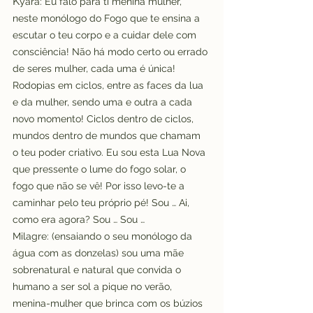
K
yara: Eu falo para ti menina mulher, 
neste monólogo do Fogo que te ensina a 
escutar o teu corpo e a cuidar dele com 
consciência! Não há modo certo ou errado 
de seres mulher, cada uma é única! 
Rodopias em ciclos, entre as faces da lua 
e da mulher, sendo uma e outra a cada 
novo momento! Ciclos dentro de ciclos, 
mundos dentro de mundos que chamam 
o teu poder criativo. Eu sou esta Lua Nova 
que pressente o lume do fogo solar, o 
fogo que não se vê! Por isso levo-te a 
caminhar pelo teu próprio pé! Sou … Ai, 
como era agora? Sou … Sou …
Milagre: (ensaiando o seu monólogo da 
água com as donzelas) sou uma mãe 
sobrenatural e natural que convida o 
humano a ser sol a pique no verão, 
menina-mulher que brinca com os búzios 