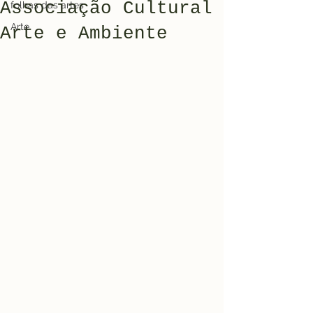
Associação Cultural
folhas das artes
Arte
Arte e Ambiente