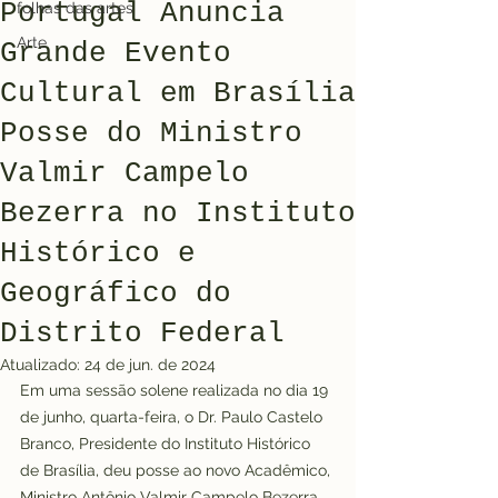
Portugal Anuncia
folhas das artes
Arte
Grande Evento
Cultural em Brasília
Posse do Ministro
Valmir Campelo
Bezerra no Instituto
Histórico e
Geográfico do
Distrito Federal
Atualizado:
24 de jun. de 2024
Em uma sessão solene realizada no dia 19 
de junho, quarta-feira, o Dr. Paulo Castelo 
Branco, Presidente do Instituto Histórico 
de Brasília, deu posse ao novo Acadêmico, 
Ministro Antônio Valmir Campelo Bezerra. 