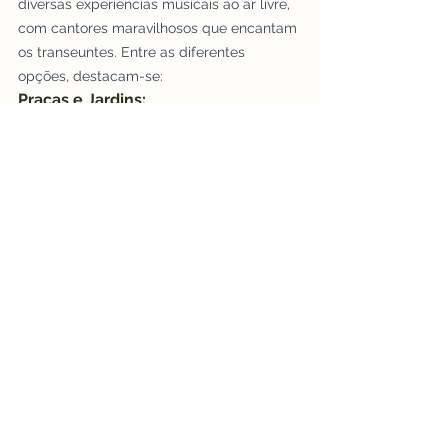
diversas experiências musicais ao ar livre, 
com cantores maravilhosos que encantam 
os transeuntes. Entre as diferentes 
opções, destacam-se:
Praças e Jardins:
Praças e jardins públicos muitas 
vezes são palcos para apresentações 
musicais. Os frequentadores podem 
desfrutar de música ao vivo enquanto 
apreciam o ambiente acolhedor 
desses espaços.
Que experiência incrível! Ser 
homenageada por uma bela cantora é, 
sem dúvida, um privilégio especial. A 
música tem o poder de tocar nossas 
emoções e criar momentos memoráveis. 
Certamente, essa homenagem foi uma 
expressão única de apreço e 
reconhecimento.