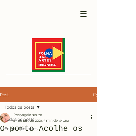
Post
Todos os posts
Rosangela souza
Todos os posts
23 de jan. de 2024
3 min de leitura
O porto Acolhe os
Folhas Das artes