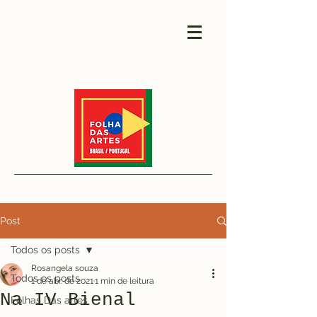
Post
Todos os posts
Rosangela souza
Todos os posts
1 de abr. de 2021
1 min de leitura
Na IV Bienal
Folhas Das artes