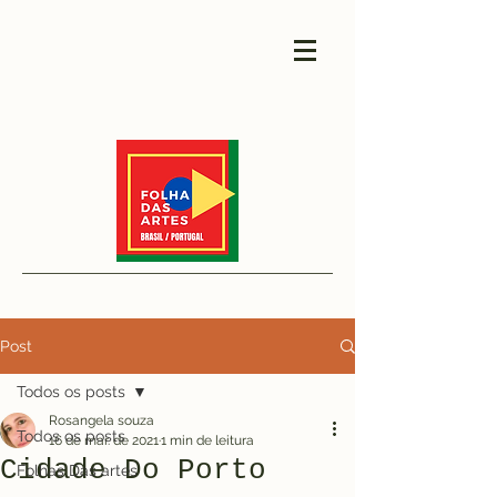
Post
Todos os posts
Rosangela souza
Todos os posts
16 de mar. de 2021
1 min de leitura
Cidade Do Porto
Folhas Das artes