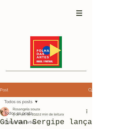
Post
Todos os posts
Rosangela souza
Todos os posts
5 de set. de 2022
2 min de leitura
Gilvan Sergipe lança
Folhas Das artes