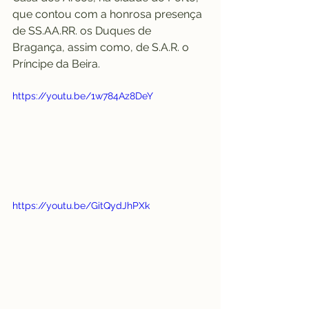
que contou com a honrosa presença 
de SS.AA.RR. os Duques de 
Bragança, assim como, de S.A.R. o 
Príncipe da Beira.
https://youtu.be/1w784Az8DeY
https://youtu.be/GitQydJhPXk