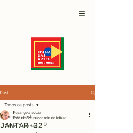
Post
Todos os posts
Rosangela souza
Todos os posts
6 de nov. de 2022
2 min de leitura
JANTAR 32º
Folhas Das artes