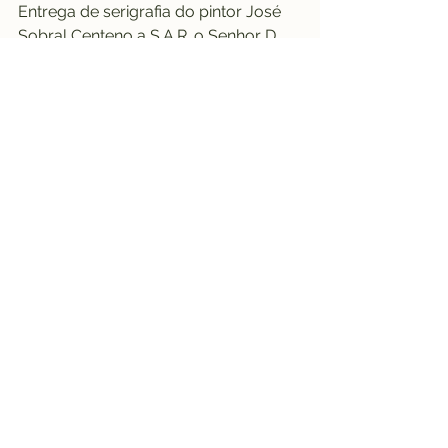
Entrega de serigrafia do pintor José 
Sobral Centeno a S.A.R. o Senhor D. 
Duarte Pio de Bragança, Duque de 
Bragança e Chefe da Casa Real 
Portuguesa, no decorrer do Jantar 
Anual de Aniversário, que se realizou 
no dia 03 de Novembro de 2022, na 
Casa dos Arcos, na cidade do Porto, 
que contou com a honrosa presença 
de SS.AA.RR. os Duques de 
Bragança, assim como, de S.A.R. o 
Príncipe da Beira.
https://youtu.be/0uoBC4LXROw