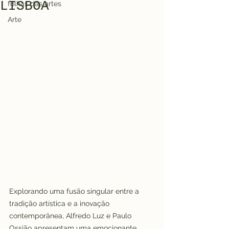
LISBOA
folhas das artes
Arte
Explorando uma fusão singular entre a 
tradição artística e a inovação 
contemporânea, Alfredo Luz e Paulo 
Ossião apresentam uma emocionante 