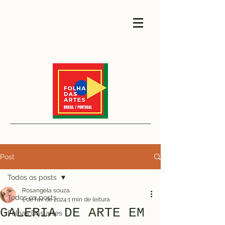
Post
Todos os posts
Rosangela souza
Todos os posts
1 de fev. de 2024
1 min de leitura
GALERIA DE ARTE EM
Folhas Das artes