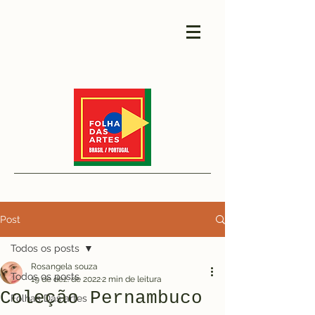
Post
Todos os posts
Rosangela souza
Todos os posts
19 de dez. de 2022
2 min de leitura
Coleção Pernambuco
Folhas Das artes