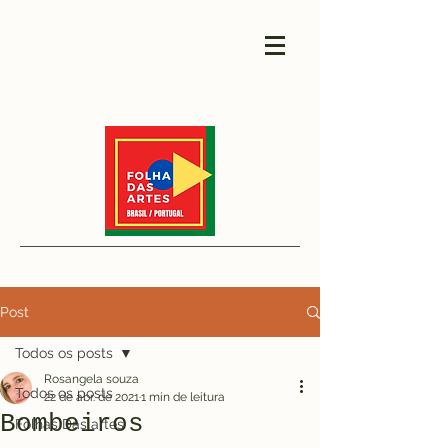
Post
Todos os posts
Rosangela souza
Todos os posts
22 de abr. de 2021
1 min de leitura
Bombeiros
Folhas Das artes