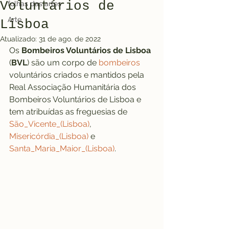
Voluntários de
folhas das artes
Arte
Lisboa
Atualizado:
31 de ago. de 2022
Os 
Bombeiros Voluntários de Lisboa
(
BVL
) são um corpo de 
bombeiros
voluntários criados e mantidos pela 
Real Associação Humanitária dos 
Bombeiros Voluntários de Lisboa e 
tem atribuídas as freguesias de 
São_Vicente_(Lisboa)
, 
Misericórdia_(Lisboa)
 e 
Santa_Maria_Maior_(Lisboa)
.