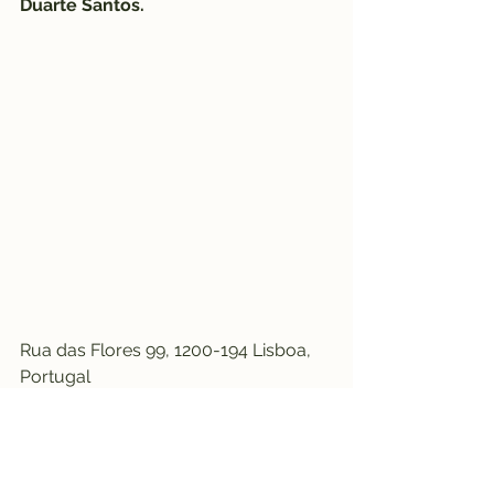
Duarte Santos.
Rua das Flores 99, 1200-194 Lisboa, 
Portugal
21 346 0475
bvlisboa.pt
Aberto 24 horas