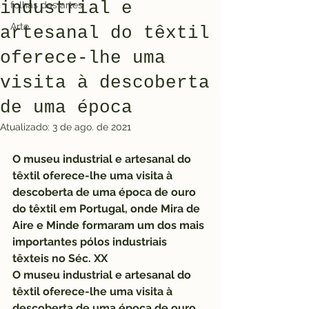
industrial e
folhas das artes
Arte
artesanal do têxtil
oferece-lhe uma
visita à descoberta
de uma época
Atualizado:
3 de ago. de 2021
O museu industrial e artesanal do 
têxtil oferece-lhe uma visita à 
descoberta de uma época de ouro 
do têxtil em Portugal, onde Mira de 
Aire e Minde formaram um dos mais 
importantes pólos industriais 
têxteis no Séc. XX
O museu industrial e artesanal do 
têxtil oferece-lhe uma visita à 
descoberta de uma época de ouro 