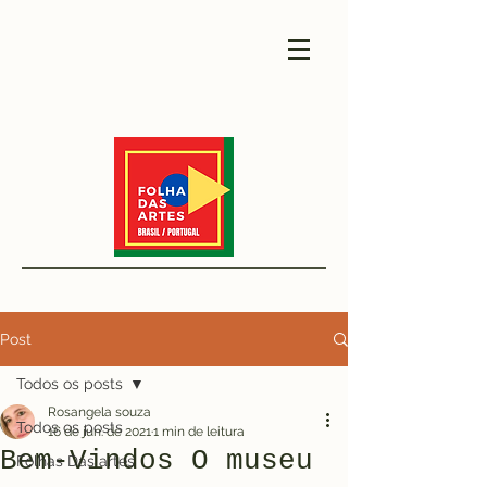
Post
Todos os posts
Rosangela souza
Todos os posts
16 de jun. de 2021
1 min de leitura
Bem-Vindos O museu
Folhas Das artes