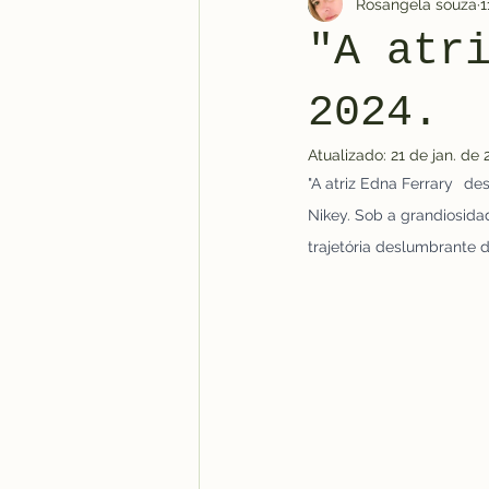
Rosangela souza
1
"A atr
2024.
Atualizado:
21 de jan. de
"A atriz Edna Ferrary
des
Nikey. Sob a grandiosida
trajetória deslumbrante 