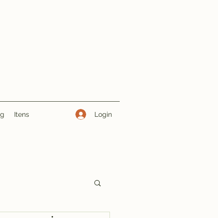
Login
ng
Itens