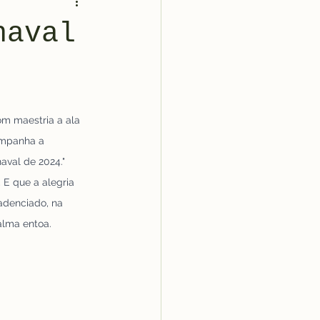
naval
m maestria a ala 
ompanha a 
aval de 2024."
 E que a alegria 
adenciado, na 
alma entoa.