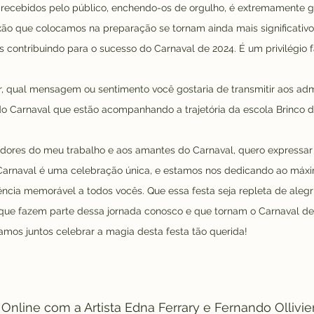
ecebidos pelo público, enchendo-os de orgulho, é extremamente gra
xão que colocamos na preparação se tornam ainda mais significativ
ontribuindo para o sucesso do Carnaval de 2024. É um privilégio f
r, qual mensagem ou sentimento você gostaria de transmitir aos ad
do Carnaval que estão acompanhando a trajetória da escola Brinco 
dores do meu trabalho e aos amantes do Carnaval, quero expressar
 Carnaval é uma celebração única, e estamos nos dedicando ao máx
ncia memorável a todos vocês. Que essa festa seja repleta de alegr
 que fazem parte dessa jornada conosco e que tornam o Carnaval d
mos juntos celebrar a magia desta festa tão querida!
 Online com a Artista Edna Ferrary e Fernando Ollivi