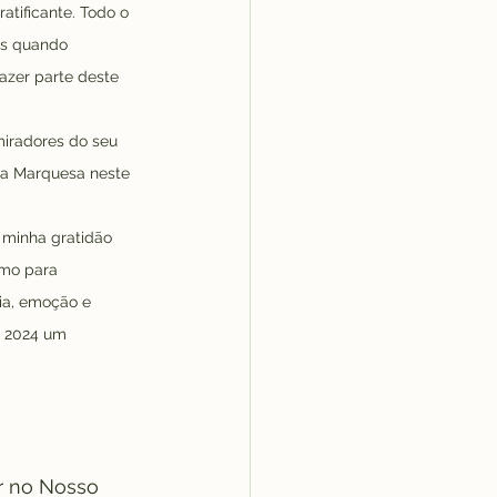
tificante. Todo o 
os quando 
azer parte deste 
miradores do seu 
da Marquesa neste 
 minha gratidão 
imo para 
ia, emoção e 
e 2024 um 
er no Nosso 