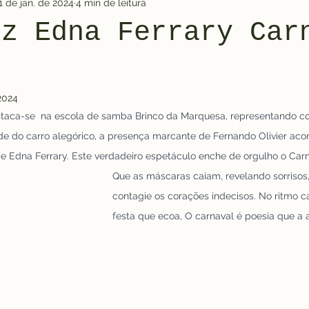
1 de jan. de 2024
4 min de leitura
iz Edna Ferrary Car
 2024
taca-se  na escola de samba Brinco da Marquesa, representando co
de do carro alegórico, a presença marcante de Fernando Olivier ac
de Edna Ferrary. Este verdadeiro espetáculo enche de orgulho o Carn
Que as máscaras caiam, revelando sorrisos,
contagie os corações indecisos. No ritmo c
festa que ecoa, O carnaval é poesia que a 