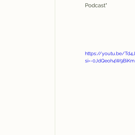
Podcast"
https://youtu.be/Td4
si=-0JdQeoh4W9BiKm