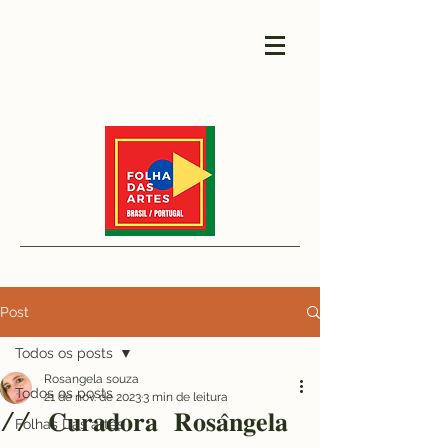
Post
Todos os posts
Rosangela souza
Todos os posts
21 de nov. de 2023
3 min de leitura
// 𝐂𝐮𝐫𝐚𝐝𝐨𝐫𝐚 𝐑𝐨𝐬𝐚̂𝐧𝐠𝐞𝐥𝐚
Folhas Das artes