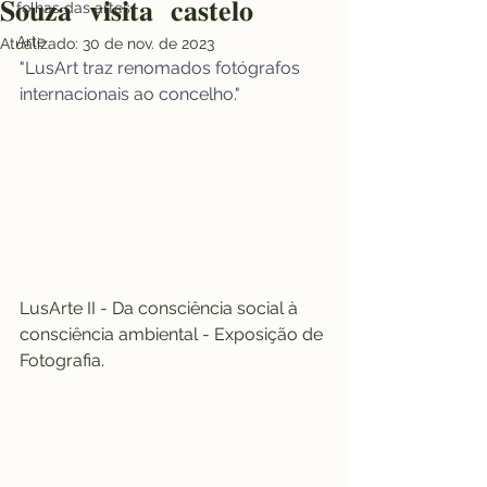
𝐒𝐨𝐮𝐳𝐚 𝐯𝐢𝐬𝐢𝐭𝐚 𝐜𝐚𝐬𝐭𝐞𝐥𝐨
folhas das artes
Arte
Atualizado:
30 de nov. de 2023
"LusArt traz renomados fotógrafos 
internacionais ao concelho."
LusArte II - Da consciência social à 
consciência ambiental - Exposição de 
Fotografia.