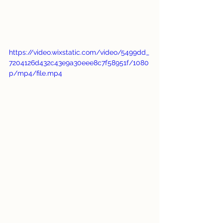
https://video.wixstatic.com/video/5499dd_
7204126d432c43e9a30eee8c7f58951f/1080
p/mp4/file.mp4