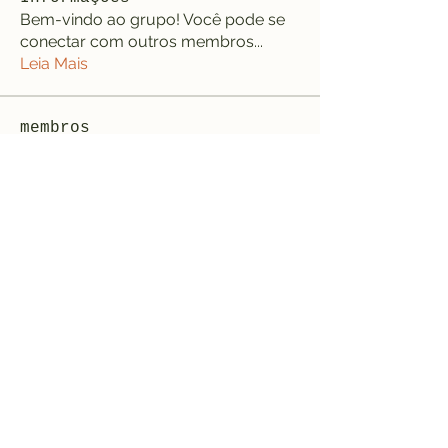
Bem-vindo ao grupo! Você pode se
conectar com outros membros
...
Leia Mais
membros
jeffreycollinsbme
Seguir
jeffreycollinsbme
cocomelon nursery rhymes
Seguir
Levy Kiarie
Seguir
Rosangela souza
Seguir
Jose Wages
Seguir
Ver todos os membros (33)
Formulário de inscrição