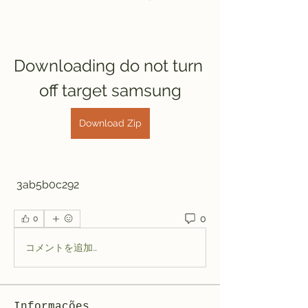
Downloading do not turn 
off target samsung
Download Zip
 3ab5b0c292
0
0
コメントを追加…
Informações