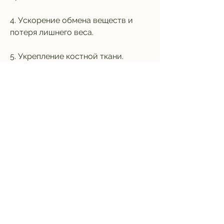
4. Ускорение обмена веществ и 
потеря лишнего веса.
5. Укрепление костной ткани.
6. Улучшение качества сна.
7. Снижение уровня стресса и 
тревожности.
Худеем за 30 дней с джилиан 
майклс за 1 неделю
Худеть за 30 дней с Джилиан 
Майклс возможно, но это требует 
систематического и упорного 
подхода. Программа тренировок 