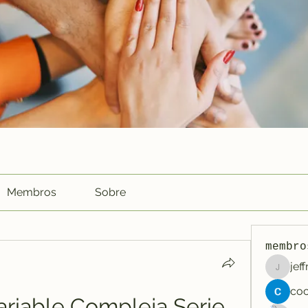
Membros
Sobre
membro
jef
jeffreyc
ariable Compleja Serie 