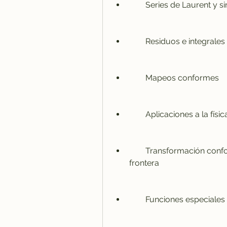
        Series de Laurent
        Residuos e integra
        Mapeos conformes
        Aplicaciones a la 
        Transformación conforme con aplicaciones a problemas de 
frontera
        Funciones especiales