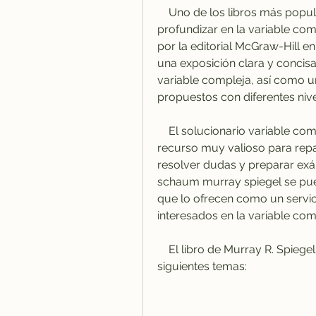
    Uno de los libros más populares y recomendados para aprender y 
profundizar en la variable com
por la editorial McGraw-Hill en
una exposición clara y concis
variable compleja, así como u
propuestos con diferentes nivel
    El solucionario variable compleja serie schaum murray spiegel es un 
recurso muy valioso para repas
resolver dudas y preparar exám
schaum murray spiegel se pued
que lo ofrecen como un servici
interesados en la variable com
    El libro de Murray R. Spiegel consta de 15 capítulos que abarcan los 
siguientes temas: