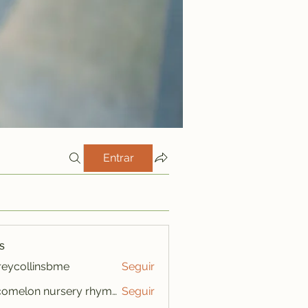
Entrar
s
freycollinsbme
Seguir
ollinsbme
cocomelon nursery rhymes
Seguir