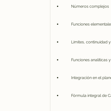
        Números complejos
        Funciones elemental
        Límites, continuida
        Funciones analí
        Integración en el 
        Fórmula integral