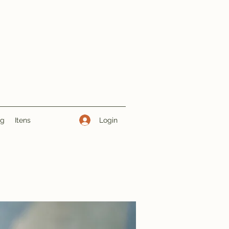
Login
ng
Itens