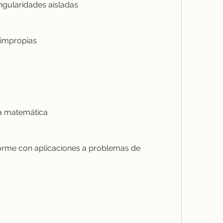
 y singularidades aisladas
les impropias
física matemática