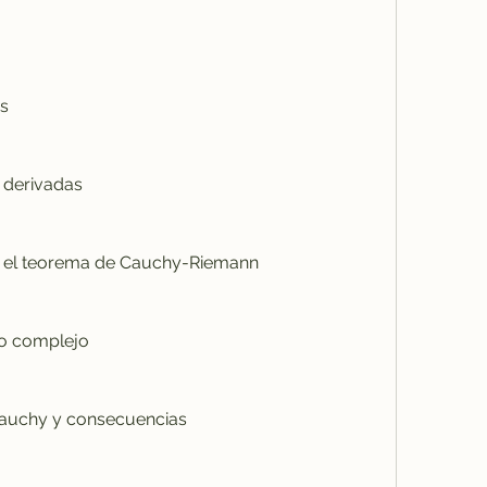
es
d y derivadas
ticas y el teorema de Cauchy-Riemann
plano complejo
 de Cauchy y consecuencias