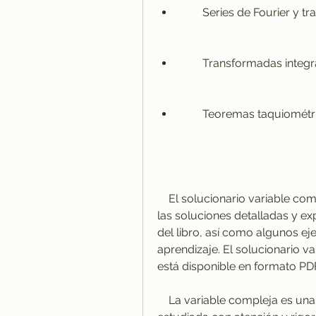
        Series de Fourier
        Transformadas int
        Teoremas taquio
    El solucionario variable compleja serie schaum murray spiegel contiene 
las soluciones detalladas y e
del libro, así como algunos eje
aprendizaje. El solucionario v
está disponible en formato PDF
    La variable compleja es una materia fascinante y útil que merece ser 