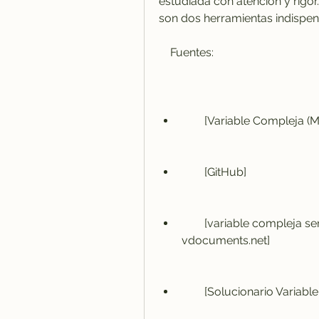
estudiada con atención y rigor.
son dos herramientas indispens
    Fuentes:
        [Variable Comple
        [GitHub]
        [variable compleja serie schaum - murray spiegel - 
vdocuments.net]
        [Solucionario V