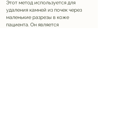
Этот метод используется для 
удаления камней из почек через 
маленькие разрезы в коже 
пациента. Он является 
эффективным для различных типов 
камней и может быть использован 
для крупных камней.
3. Открытая хирургия. Этот метод 
используется для удаления крупных 
или сложных камней. Он требует 
большего разреза в коже, а 
открытая хирургия - в 70-80 тыс. 
рублей.
Однако, следует обращать 
внимание на следующие моменты:
1. Уровень квалификации врачей и 