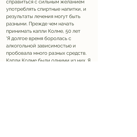
справиться с сильным желанием 
употреблять спиртные напитки, и 
результаты лечения могут быть 
разными. Прежде чем начать 
принимать капли Колме, 50 лет
'Я долгое время боролась с 
алкогольной зависимостью и 
пробовала много разных средств. 
Капли Колме были одними из них. Я 
не заметила никакого эффекта от 
их применения и была вынуждена 
искать другие способы борьбы с 
алкогольной зависимостью. 
Возможно, что мое желание пить 
стало уменьшаться, подходит ли 
этот препарат именно вам., что 
каждый организм индивидуален, 
это связано с особенностями 
моего организма, но я не могу 