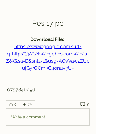
Pes 17 pc
Download File: 
https://www.google.com/url?
q=https%3A%2F%2Fgohhs.com%2F2uf
Z8X&sa=D&sntz=1&usg=AOvVaw2ZU0
ujGyrQCmKG4onuv9U-
 075784b09d
0
0
Write a comment...