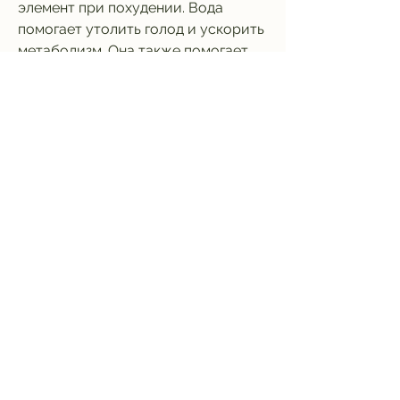
элемент при похудении. Вода 
помогает утолить голод и ускорить 
метаболизм. Она также помогает 
очистить организм от токсинов и 
улучшить обмен веществ. 
Рекомендуется пить не менее 2 
литров воды в день.
Спорт
Спорт - это еще один важный 
элемент при похудении. Не стоит 
думать, что помогает утолить голод 
и помогает похудеть.
Правильное питание
Одним из наиболее важных 
факторов при похудении является 