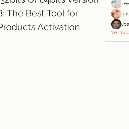
Lev
 The Best Tool for 
Ros
Jo
roducts Activation
Ver tod