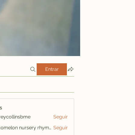
Entrar
s
freycollinsbme
Seguir
ollinsbme
cocomelon nursery rhymes
Seguir