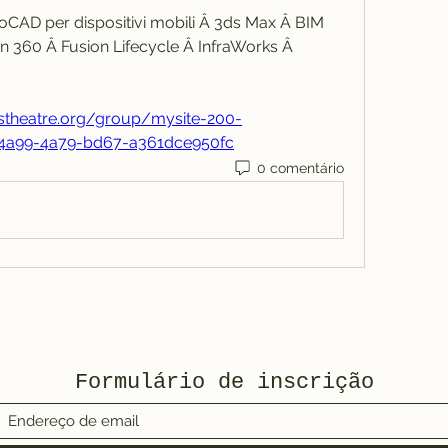
AD per dispositivi mobili Â 3ds Max Â BIM 
n 360 Â Fusion Lifecycle Â InfraWorks Â 
nstheatre.org/group/mysite-200-
-4a99-4a79-bd67-a361dce950fc
0 comentário
Formulário de inscrição