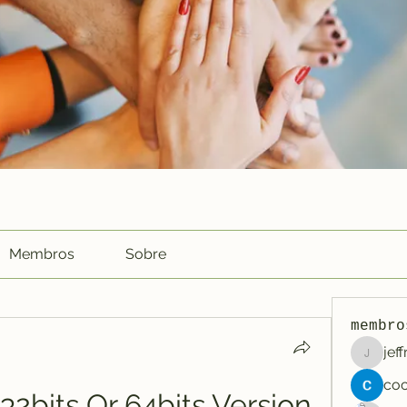
Membros
Sobre
membro
jef
jeffreyc
2bits Or 64bits Version 