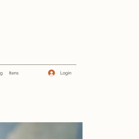
Login
ng
Itens