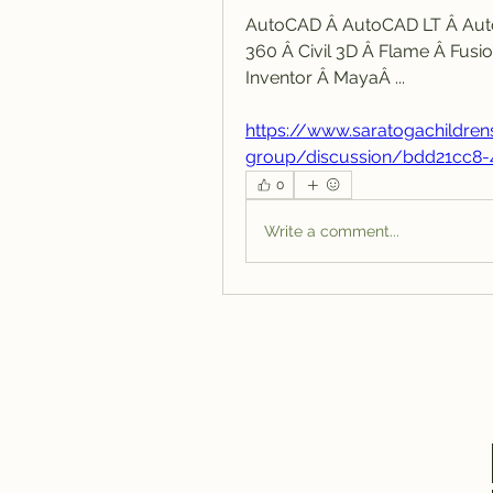
AutoCAD Â AutoCAD LT Â AutoC
360 Â Civil 3D Â Flame Â Fusio
Inventor Â MayaÂ ... 
https://www.saratogachildre
group/discussion/bdd21cc8
0
Write a comment...