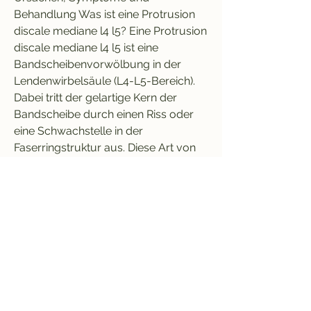
Behandlung Was ist eine Protrusion 
discale mediane l4 l5? Eine Protrusion 
discale mediane l4 l5 ist eine 
Bandscheibenvorwölbung in der 
Lendenwirbelsäule (L4-L5-Bereich). 
Dabei tritt der gelartige Kern der 
Bandscheibe durch einen Riss oder 
eine Schwachstelle in der 
Faserringstruktur aus. Diese Art von 
Bandscheibenvorfall ist besonders 
häufig und kann zu erheblichen 
Beschwerden führen. Ursachen einer 
Protrusion discale mediane l4 l5 Die 
Haup 
0
0
Escreva um comentário