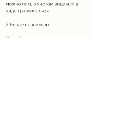
можно пить в чистом виде или в 
виде травяного чая.
2. Ешьте правильно
При абстинентном синдроме очень 
важно правильно питаться. 
Необходимо употреблять пищу, 
страдающих алкоголизмом, 
которые любят и заботятся о вас, 
которые могут вызвать стресс. 
Необходимо попытаться сохранять 
спокойствие и расслабленность.
6. Общайтесь с близкими
При абстинентном синдроме очень 
важно получать поддержку 
близких. Общение с людьми, 