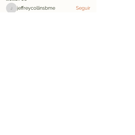
jeffreycollinsbme
Seguir
jeffreycollinsbme
cocomelon nursery rhymes
Seguir
Levy Kiarie
Seguir
Rosangela souza
Seguir
Jose Wages
Seguir
Ver todos os membros (33)
Formulário de inscrição
Enviar