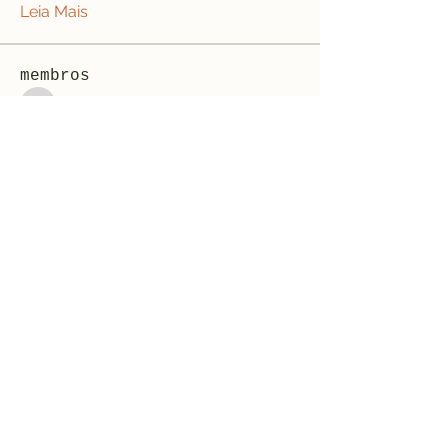
Leia Mais
membros
jeffreycollinsbme
Seguir
jeffreycollinsbme
cocomelon nursery rhymes
Seguir
Levy Kiarie
Seguir
Rosangela souza
Seguir
Jose Wages
Seguir
Ver todos os membros (33)
Formulário de inscrição