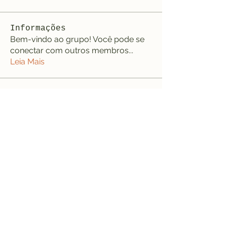
Informações
Bem-vindo ao grupo! Você pode se
conectar com outros membros
...
Leia Mais
membros
jeffreycollinsbme
Seguir
jeffreycollinsbme
cocomelon nursery rhymes
Seguir
Levy Kiarie
Seguir
Rosangela souza
Seguir
Jose Wages
Seguir
Ver todos os membros (33)