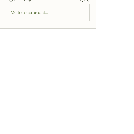
0
Write a comment...
Informações
Bem-vindo ao grupo! Você pode se
conectar com outros membros
...
Leia Mais
membros
jeffreycollinsbme
Seguir
jeffreycollinsbme
cocomelon nursery rhymes
Seguir
Levy Kiarie
Seguir
Rosangela souza
Seguir
Jose Wages
Seguir