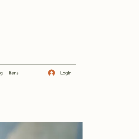
Login
ng
Itens