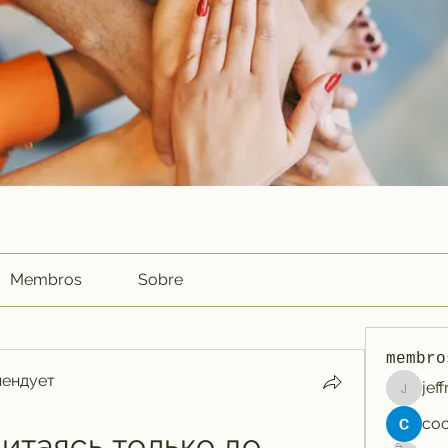
Membros
Sobre
membro
мендует
jef
jeffreyc
итаясь только до 