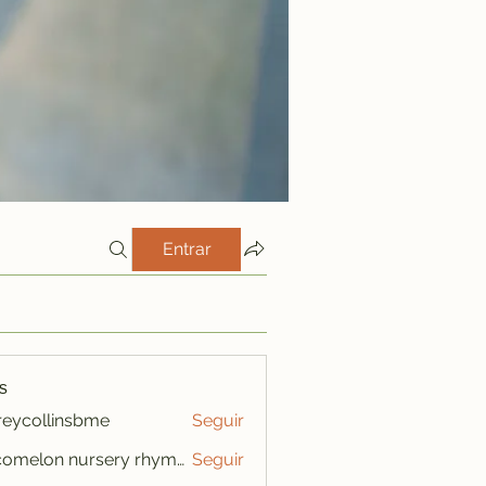
Entrar
s
freycollinsbme
Seguir
ollinsbme
cocomelon nursery rhymes
Seguir