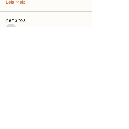
Leia Mais
membros
jeffreycollinsbme
Seguir
jeffreycollinsbme
cocomelon nursery rhymes
Seguir
Levy Kiarie
Seguir
Rosangela souza
Seguir
Jose Wages
Seguir
Ver todos os membros (33)
Formulário de inscrição