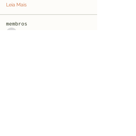
Leia Mais
membros
jeffreycollinsbme
Seguir
jeffreycollinsbme
cocomelon nursery rhymes
Seguir
Levy Kiarie
Seguir
Rosangela souza
Seguir
Jose Wages
Seguir
Ver todos os membros (33)
Formulário de inscrição