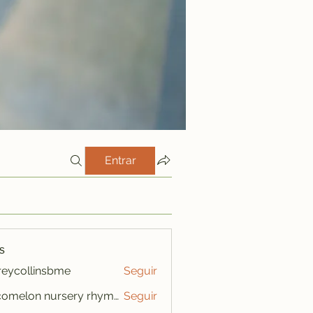
Entrar
s
freycollinsbme
Seguir
ollinsbme
cocomelon nursery rhymes
Seguir