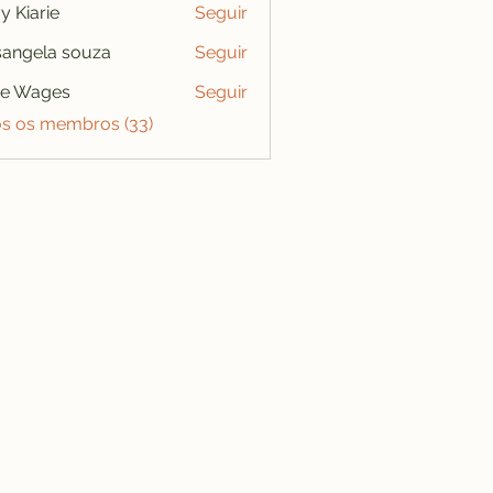
y Kiarie
Seguir
angela souza
Seguir
se Wages
Seguir
os os membros (33)