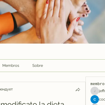
Membros
Sobre
membro
мендует
jef
jeffreyc
modificato la dieta 