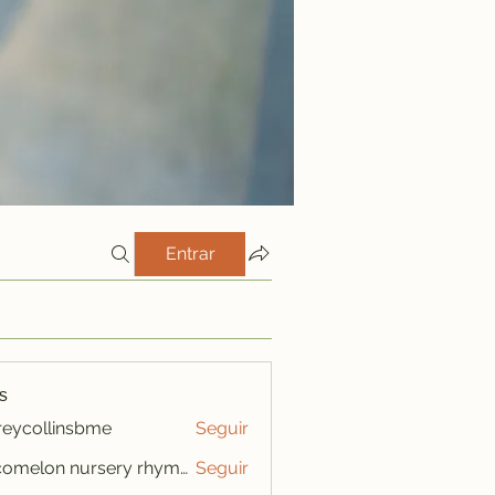
Entrar
s
freycollinsbme
Seguir
ollinsbme
cocomelon nursery rhymes
Seguir