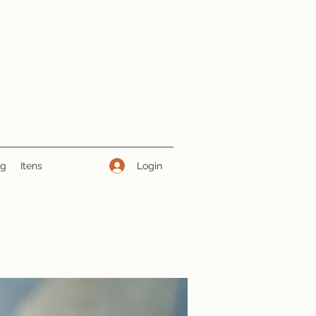
Login
ng
Itens