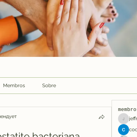
Membros
Sobre
membro
мендует
jef
jeffreyc
statite bacteriana