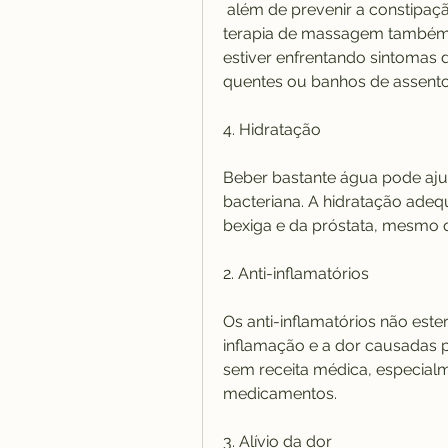
 além de prevenir a constipação, praticar exercícios e manter-se hidratado. A 
terapia de massagem também 
estiver enfrentando sintomas 
quentes ou banhos de assento
4. Hidratação
Beber bastante água pode ajuda
bacteriana. A hidratação adequ
bexiga e da próstata, mesmo 
2. Anti-inflamatórios
Os anti-inflamatórios não este
inflamação e a dor causadas pe
sem receita médica, especialm
medicamentos.
3. Alívio da dor