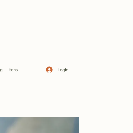
Login
ng
Itens