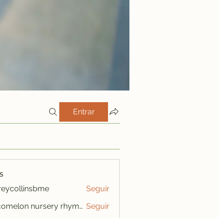
Entrar
s
freycollinsbme
Seguir
ollinsbme
cocomelon nursery rhymes
Seguir