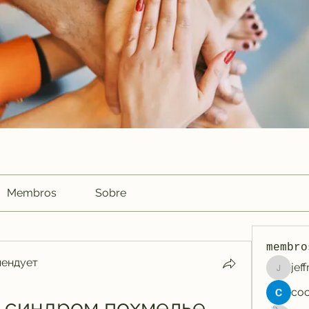
Membros
Sobre
membro
мендует
jef
jeffreyc
 синдром похмелье