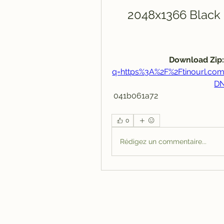
2048x1366 Black 
Download Zip:
q=https%3A%2F%2Ftinourl.c
DN
 041b061a72
0
Rédigez un commentaire...