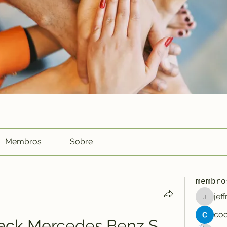
Membros
Sobre
membro
jef
jeffreyc
ack Mercedes Benz S 