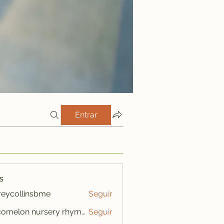
Entrar
s
freycollinsbme
Seguir
ollinsbme
cocomelon nursery rhymes
Seguir