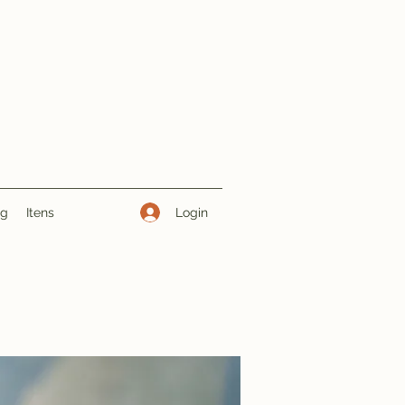
Login
ng
Itens