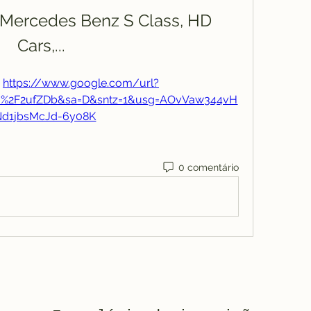
Mercedes Benz S Class, HD 
Cars,...
 
https://www.google.com/url?
om%2F2ufZDb&sa=D&sntz=1&usg=AOvVaw344vH
d1jbsMcJd-6y08K
0 comentário