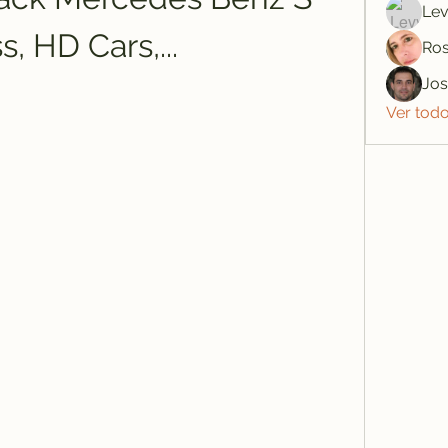
Lev
s, HD Cars,...
Ros
Jo
Ver tod