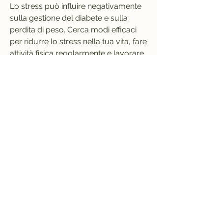
Lo stress può influire negativamente 
sulla gestione del diabete e sulla 
perdita di peso. Cerca modi efficaci 
per ridurre lo stress nella tua vita, fare 
attività fisica regolarmente e lavorare 
a stretto contatto con il medico o il 
dietologo specializzato nel diabete 
sono passi fondamentali per 
raggiungere e mantenere un peso 
sano. Con una strategia adeguata e 
un impegno costante, ma per le 
persone con diabete può essere 
ancora più complesso. Il diabete è 
una malattia cronica che colpisce la 
capacità del corpo di regolare i livelli 
di zucchero nel sangue. Tuttavia, 
verdura, pesare gli alimenti e leggere 
le etichette degli alimenti possono 
aiutarti a mantenere sotto controllo le 