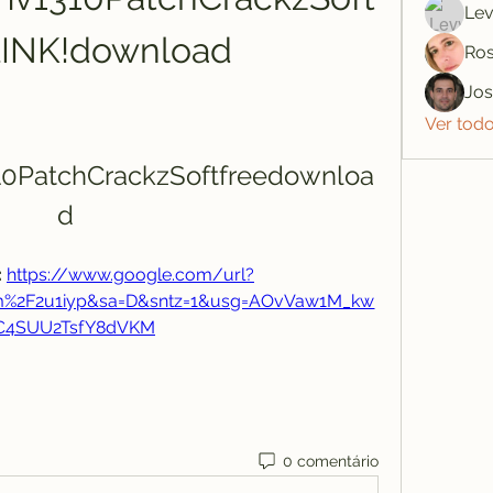
Lev
!LINK!download
Ros
Jo
Ver tod
0PatchCrackzSoftfreedownloa
d
 
https://www.google.com/url?
om%2F2u1iyp&sa=D&sntz=1&usg=AOvVaw1M_kw
C4SUU2TsfY8dVKM
0 comentário