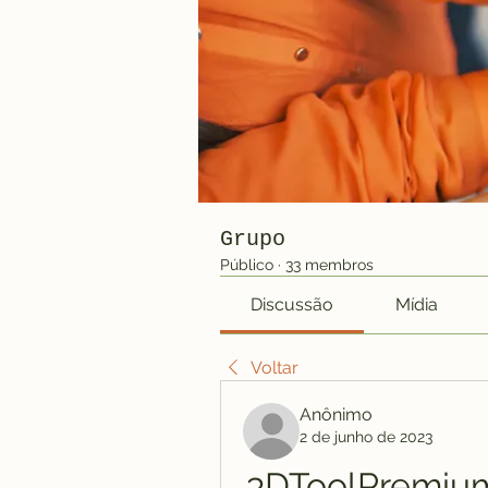
Grupo
Público
·
33 membros
Discussão
Mídia
Voltar
Anônimo
2 de junho de 2023
3DToolPremium