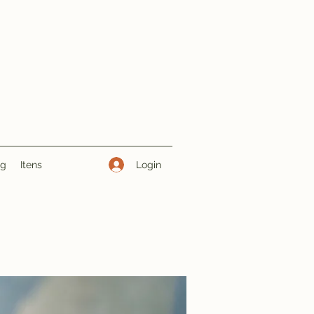
Login
ng
Itens