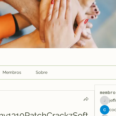
Membros
Sobre
membro
jef
jeffreyc
v1310PatchCrackzSoft