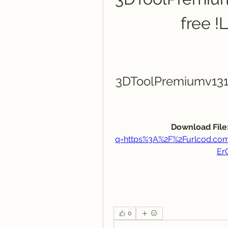
free 
3DToolPremiumv131
Download File:
q=https%3A%2F%2Furlcod.c
Er
0