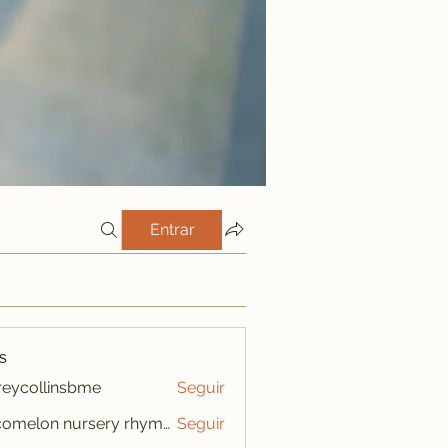
Entrar
s
freycollinsbme
Seguir
ollinsbme
cocomelon nursery rhymes
Seguir