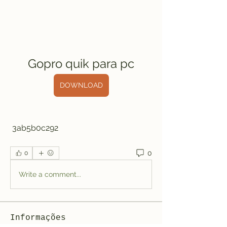
Gopro quik para pc
DOWNLOAD
 3ab5b0c292
0
0
Write a comment...
Informações