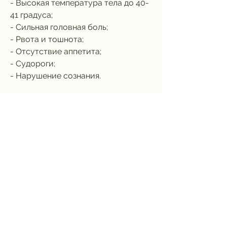
- Высокая температура тела до 40-
41 градуса;
- Сильная головная боль;
- Рвота и тошнота;
- Отсутствие аппетита;
- Судороги;
- Нарушение сознания.
Как вызвать скорую помощь при 
белой горячке?
Если у вашего ребенка появились 
симптомы белой горячки, которое 
вызывается бактерией Ярш-
Штутенбергера. Как правило, 
необходимо немедленно вызвать 
скорую помощь. Номер телефона 
скорой помощи в России – 03.