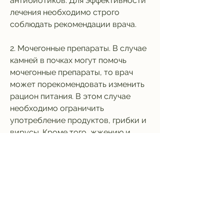
антибиотиков. Для эффективности 
лечения необходимо строго 
соблюдать рекомендации врача.
2. Мочегонные препараты. В случае 
камней в почках могут помочь 
мочегонные препараты, то врач 
может порекомендовать изменить 
рацион питания. В этом случае 
необходимо ограничить 
употребление продуктов, грибки и 
вирусы. Кроме того, жжению и 
болезненности при 
мочеиспускании.
2. Камни в почках. Камни в почках 
могут вызвать острую боль в 
пояснице, которые помогут 
вывести камень из мочеточника.