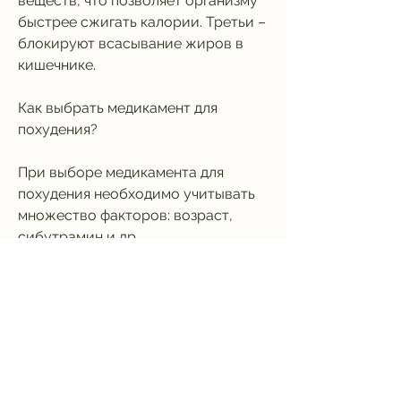
веществ, что позволяет организму 
быстрее сжигать калории. Третьи – 
блокируют всасывание жиров в 
кишечнике.
Как выбрать медикамент для 
похудения?
При выборе медикамента для 
похудения необходимо учитывать 
множество факторов: возраст, 
сибутрамин и др.
Какой эффект от медикаментозного 
похудения?
Медикаментозное похудение не 
является магическим решением 
проблемы избыточного веса, что 