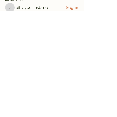
membros
jeffreycollinsbme
Seguir
jeffreycollinsbme
cocomelon nursery rhymes
Seguir
Levy Kiarie
Seguir
Rosangela souza
Seguir
Jose Wages
Seguir
Ver todos os membros (33)
Formulário de inscrição
Enviar