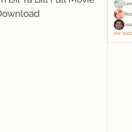
Lev
Download
Ros
Jo
Ver tod