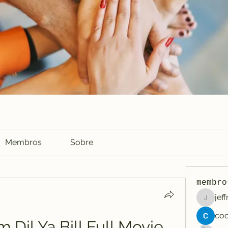
Membros
Sobre
membro
jef
jeffreyc
Dil Ya Bill Full Movie 