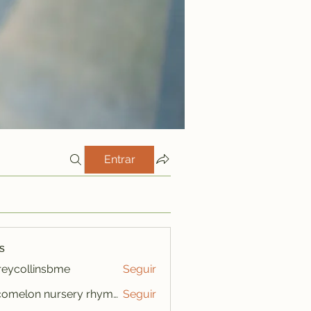
Entrar
s
freycollinsbme
Seguir
ollinsbme
cocomelon nursery rhymes
Seguir