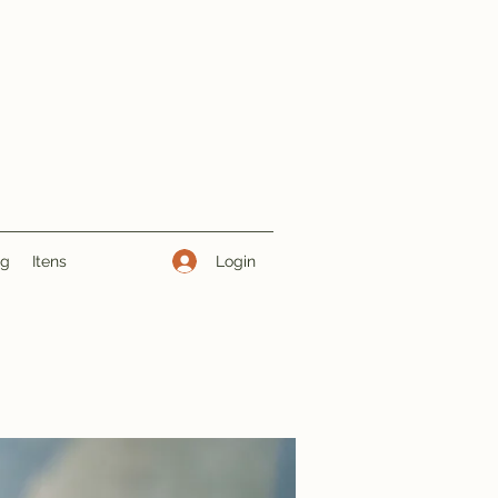
Login
ng
Itens