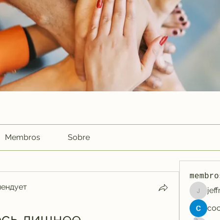
Membros
Sobre
membro
мендует
jef
jeffreyc
ось лишнее