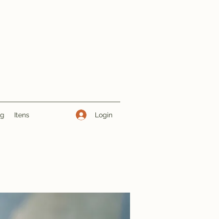
Login
ng
Itens