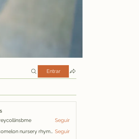
Entrar
s
freycollinsbme
Seguir
ollinsbme
cocomelon nursery rhymes
Seguir